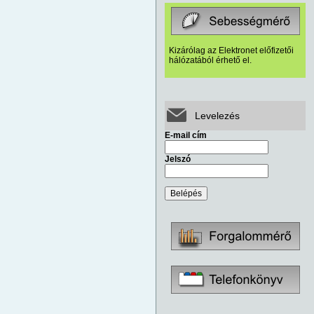
Kizárólag az Elektronet előfizetői
hálózatából érhető el.
Levelezés
E-mail cím
Jelszó