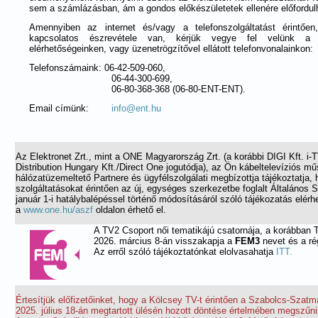
sem a számlázásban, ám a gondos előkészületetek ellenére előfordulh
Amennyiben az internet és/vagy a telefonszolgáltatást érintően
kapcsolatos észrevétele van, kérjük vegye fel velünk a ka
elérhetőségeinken, vagy üzenetrögzítővel ellátott telefonvonalainkon:
Telefonszámaink: 06-42-509-060,
06-44-300-699,
06-80-368-368 (06-80-ENT-ENT).
Email címünk:
info@ent.hu
Az Elektronet Zrt., mint a ONE Magyarország Zrt. (a korábbi DIGI Kft. i-
Distribution Hungary Kft./Direct One jogutódja), az Ön kábeltelevíziós műs
hálózatüzemeltető Partnere és ügyfélszolgálati megbízottja tájékoztatja, 
szolgáltatásokat érintően az új, egységes szerkezetbe foglalt Általános 
január 1-i hatálybalépéssel történő módosításáról szóló tájékozatás elérh
a
www.one.hu/aszf
oldalon érhető el.
A TV2 Csoport női tematikájú csatornája, a korábban
2026.
március 8-án visszakapja a
FEM3
nevet és a rég
Az erről szóló tájékoztatónkat elolvasahatja
ITT.
Értesítjük előfizetőinket, hogy a Kölcsey TV-t érintően a Szabolcs-Sza
2025. július 18-án megtartott ülésén hozott döntése értelmében megszűn