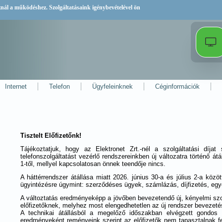
sznál a működéshez. Szolgáltatásaink igénybevételével ön
Internet
Telefon
Ügyfeleinknek
Céginformációk
Tisztelt Előfizetőnk!
Tájékoztatjuk, hogy az Elektronet Zrt.-nél a szolgáltatási díjat 
telefonszolgáltatást vezérlő rendszereinkben új változatra történő át
1-től, mellyel kapcsolatosan önnek teendője nincs.
A háttérrendszer átállása miatt 2026. június 30-a és július 2-a közö
ügyintézésre úgymint: szerződéses ügyek, számlázás, díjfizetés, egy
A változtatás eredményeképp a jövőben bevezetendő új, kényelmi szol
előfizetőknek, melyhez most elengedhetetlen az új rendszer bevezeté
A technikai átállásból a megelőző időszakban elvégzett gondos
eredményeként reményeink szerint az előfizetők nem tapasztalnak f