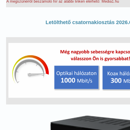
A megszűnérről beszámoló hír az alábbi linken elérhető:
Media1.hu
Letölthető csatornakiosztás 2026.