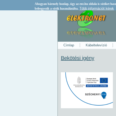
Ahogyan bármely honlap, úgy az
ent.hu
oldala is sütiket ha
Több információt kérek
beleegyezik a sütik használatába.
Címlap
Kábeltelevízió
Bekötési igény