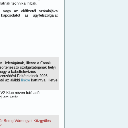
atnak technikai hibák.
, vagy az előfizetői számlájával
pcsolatot az ügyfélszolgálati
TV Üzletágának, illetve a Canal+
orterjesztő szolgáltatójának helyi
hogy a kábeltelevíziós
Szerződési Feltételeinek 2026.
ető az alábbi
linkre
kattintva, illetve
TV2 Klub
néven futó adó,
i arculatát.
tmár-Bereg Vármegyei Közgyűlés
ik.