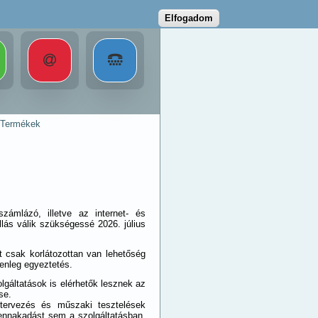
Elfogadom
Termékek
számlázó, illetve az internet- és
állás válik szükségessé 2026. július
tt csak korlátozottan van lehetőség
enleg egyeztetés.
gáltatások is elérhetők lesznek az
se.
 tervezés és műszaki tesztelések
ennakadást sem a szolgáltatásban,