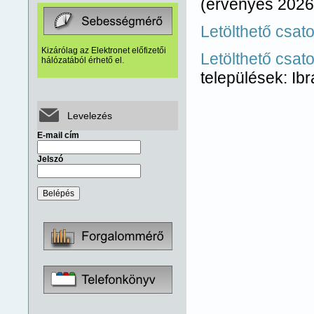
(érvényes 2026. 
Letölthető csato
Kizárólag az Elektronet előfizetői
Letölthető csato
hálózatából érhető el.
települések: Ib
Levelezés
E-mail cím
Jelszó