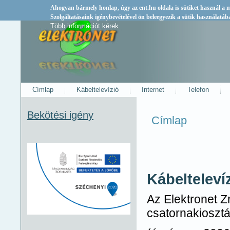
Ahogyan bármely honlap, úgy az
ent.hu
oldala is sütiket használ a
Szolgáltatásaink igénybevételével ön beleegyezik a sütik használatáb
Több információt kérek
Címlap
Kábeltelevízió
Internet
Telefon
Bekötési igény
Címlap
Jelenlegi hely
Kábelteleví
Az Elektronet Zr
csatornakiosztá