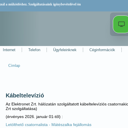
sznál a működéshez. Szolgáltatásaink igénybevételével ön
Internet
Telefon
Ügyfeleinknek
Céginformációk
Címlap
Jelenlegi hely
Kábeltelevízió
Az Elektronet Zrt. hálózatán szolgáltatott kábeltelevíziós csatorna
Zrt szolgáltatása)
(érvényes 2026. január 01-től) :
Letölthető csatornalista - Mátészalka fejállomás