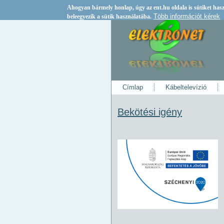
Ahogyan bármely honlap, úgy az
ent.hu
oldala is sütiket ha
Több információt kérek
beleegyezik a sütik használatába.
Címlap
Kábeltelevízió
Bekötési igény