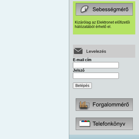
Kizárólag az Elektronet előfizetői
hálózatából érhető el.
Levelezés
E-mail cím
Jelszó